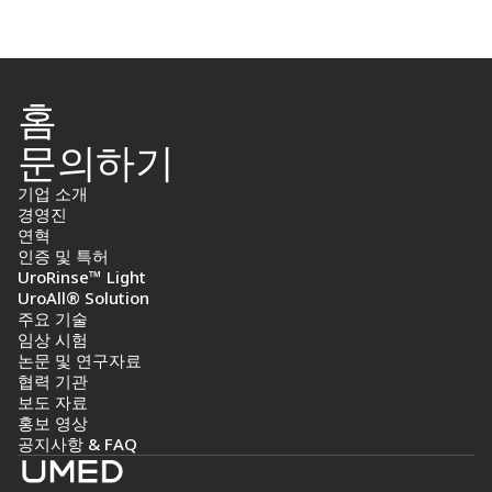
홈
문의하기
기업 소개
경영진
연혁
인증 및 특허
UroRinse
™
Light
UroAll® Solution
주요 기술
임상 시험
논문 및 연구자료
협력 기관
보도 자료
홍보 영상
공지사항 & FAQ